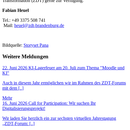
Transformation (ZDT) gerne zur Verfügung.
Fabian Heuel
Tel.: +49 3375 508 741
Mail:
heuel@zdt-brandenburg.de
Bildquelle:
Storyset Pana
Weitere Meldungen
22. Juni 2026
KI-Lagerfeuer am 20. Juli zum Thema "Moodle und
KI"
Auch in diesem Jahr ermöglichen wir im Rahmen des ZDT-Forums
mit dem [..]
Mehr
16. Juni 2026
Call for Participation: Wir suchen Ihr
Digitalisierungsprojekt!
Wir laden Sie herzlich ein zur sechsten virtuellen Jahrestagung
„ZDT-Forum: [..]